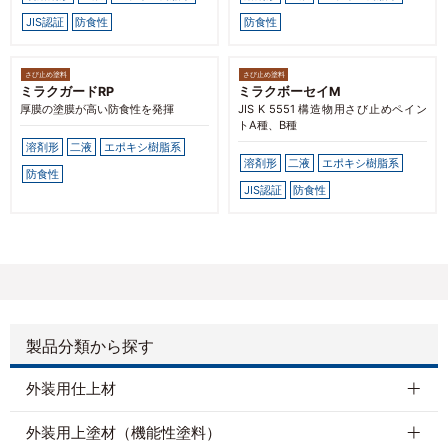
JIS認証
防食性
防食性
さび止め塗料
さび止め塗料
ミラクガードRP
ミラクボーセイM
厚膜の塗膜が高い防食性を発揮
JIS K 5551 構造物用さび止めペイン
トA種、B種
溶剤形
二液
エポキシ樹脂系
溶剤形
二液
エポキシ樹脂系
防食性
JIS認証
防食性
製品分類から探す
外装用仕上材
外装用上塗材（機能性塗料）