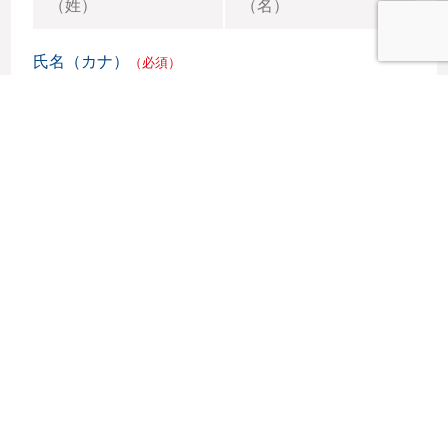
氏名（カナ）
（必須）
会社名（団体名）
※個人の場合は個人と入力してください。
所属・部署
ご住所
（必須）
〒