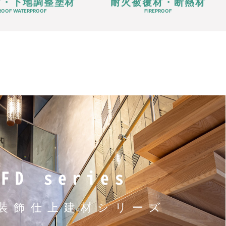
材・下地調整塗材
耐火被覆材・断熱材
ROOF WATERPROOF
FIREPROOF
NFD series
装飾仕上建材シリーズ