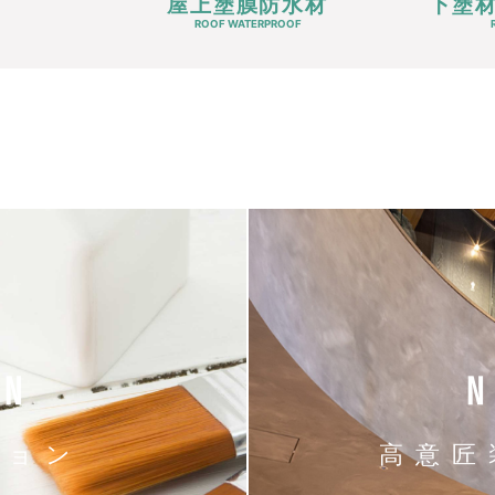
屋上塗膜防水材
下塗
ROOF WATERPROOF
ON
ション
高意匠