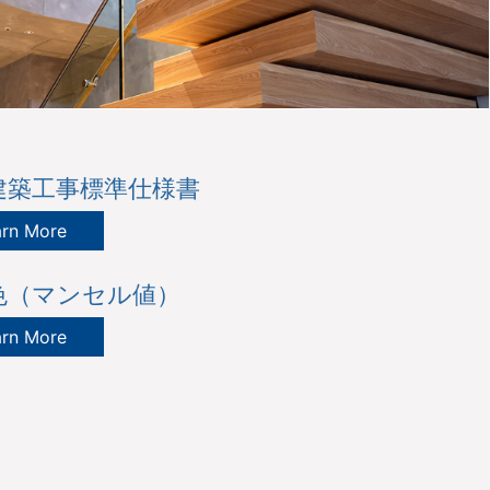
建築工事標準仕様書
arn More
色（マンセル値）
arn More