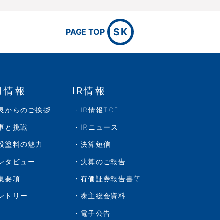
SK
PAGE TOP
用情報
IR情報
長からのご挨拶
IR情報TOP
事と挑戦
IRニュース
設塗料の魅力
決算短信
ンタビュー
決算のご報告
集要項
有価証券報告書等
ントリー
株主総会資料
電子公告