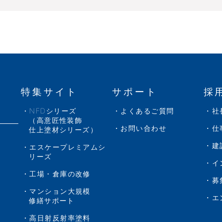
特集サイト
サポート
採
NFDシリーズ
よくあるご質問
社
（高意匠性装飾
お問い合わせ
仕
仕上塗材シリーズ）
建
エスケープレミアムシ
リーズ
イ
工場・倉庫の改修
募
マンション大規模
エ
修繕サポート
高日射反射率塗料