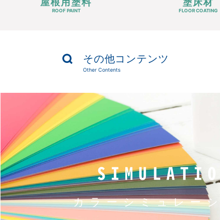
屋根用塗料
塗床材
ROOF PAINT
FLOOR COATING
その他コンテンツ
Other Contents
SIMULATI
カラー
シミュレー