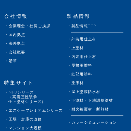
会社情報
製品情報
企業理念・社長ご挨拶
製品情報TOP
国内拠点
外装用仕上材
海外拠点
上塗材
会社概要
内装用仕上材
沿革
屋根用塗料
鉄部用塗料
特集サイト
塗床材
屋上塗膜防水材
NFDシリーズ
（高意匠性装飾
下塗材・下地調整塗材
仕上塗材シリーズ）
耐火被覆材・断熱材
エスケープレミアムシリーズ
工場・倉庫の改修
カラーシミュレーション
マンション大規模