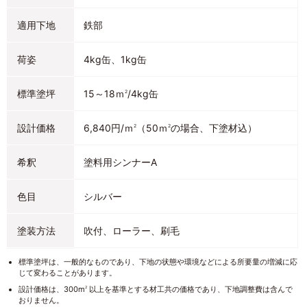
適用下地
鉄部
荷姿
4kg缶、1kg缶
標準塗坪
15～18ｍ
/4kg缶
2
設計価格
6,840円/ｍ
（50ｍ
の場合、下塗材込）
2
2
希釈
塗料用シンナーA
色目
シルバー
塗装方法
吹付、ローラー、刷毛
標準塗坪は、一般的なものであり、下地の状態や環境などによる所要量の増減に応
じて変わることがあります。
設計価格は、300m
以上を基準とする材工共の価格であり、下地調整費は含んで
2
おりません。