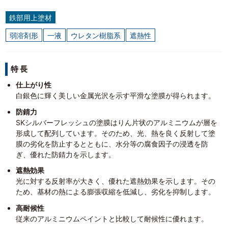
鉄部用上塗材
弱溶剤形
一液
ウレタン樹脂系
遮熱性
特長
仕上がり性
白銀色に輝く美しい金属光沢を示す平滑な塗膜が得られます。
防錆力
SKシルバーフレッシュの塗膜はりん片状のアルミニウムが層を
形成して配列しています。そのため、光、熱を良く反射して塗
膜の劣化を防止するとともに、水分等の腐食因子の浸透を防
ぎ、優れた防錆力を示します。
遮熱効果
光に対する反射率が大きく、優れた遮熱効果を示します。その
ため、基材の熱による膨張収縮を低減し、劣化を抑制します。
高耐候性
従来のアルミニウムペイントと比較して耐候性に優れます。