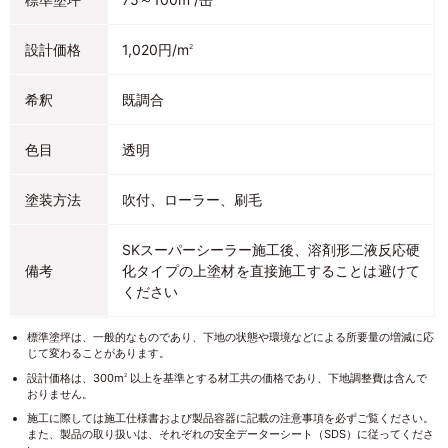
設計価格
1,020円/m
2
希釈
既調合
色目
透明
塗装方法
吹付、ローラー、刷毛
SKスーパーシーラー施工後、溶剤形二液反応硬
備考
化タイプの上塗材を直接施工することは避けて
ください
標準塗坪は、一般的なものであり、下地の状態や環境などによる所要量の増減に応
じて変わることがあります。
設計価格は、300m
以上を基準とする材工共の価格であり、下地調整費は含んで
2
おりません。
施工に際しては施工仕様書および製品容器に記載の注意事項を必ずご覧ください。
また、製品の取り扱いは、それぞれの安全データーシート（SDS）に従ってくださ