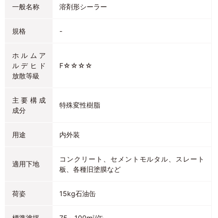
一般名称
溶剤形シーラー
規格
-
ホルムア
ルデヒド
F☆☆☆☆
放散等級
主要構成
特殊変性樹脂
成分
用途
内外装
コンクリート、セメントモルタル、スレート
適用下地
板、各種旧塗膜など
荷姿
15kg石油缶
標準塗坪
75～100m
/缶
2