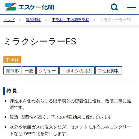
トップ
製品情報
下塗材・下地調整塗材
ミラクシーラーES
ミラクシーラーES
下塗材
溶剤形
一液
クリヤー
エポキシ樹脂系
中性化抑制
特長
­弾性系を含めあらゆる旧塗膜との密着性に優れ、改装工事に最
適です。
­浸透･固着性が高く、下地の補強効果に優れています。
­水分や炭酸ガスの浸入を防ぎ、セメントモルタルやコンクリー
トなどの中性化を防止します。