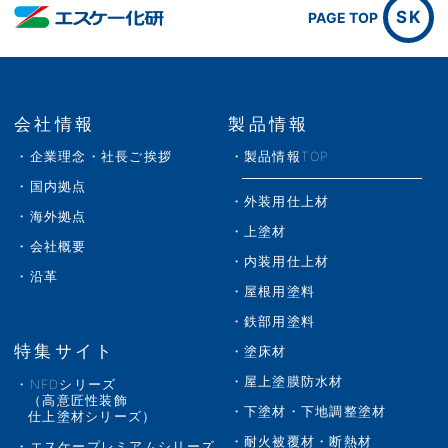
SK
PAGE TOP
会社情報
製品情報
企業理念・社長ご挨拶
製品情報TOP
国内拠点
外装用仕上材
海外拠点
上塗材
会社概要
内装用仕上材
沿革
屋根用塗料
鉄部用塗料
特集サイト
塗床材
屋上塗膜防水材
NFDシリーズ
（高意匠性装飾
下塗材・下地調整塗材
仕上塗材シリーズ）
耐火被覆材・断熱材
エスケープレミアムシリーズ