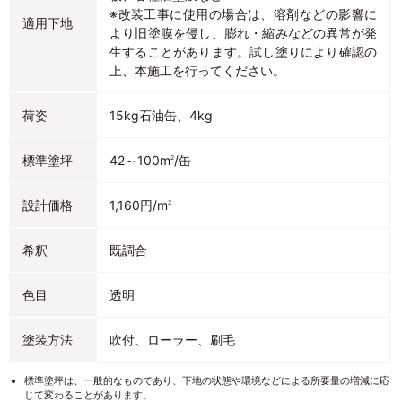
※改装工事に使用の場合は、溶剤などの影響に
適用下地
より旧塗膜を侵し、膨れ・縮みなどの異常が発
生することがあります。試し塗りにより確認の
上、本施工を行ってください。
荷姿
15kg石油缶、4kg
標準塗坪
42～100m
/缶
2
設計価格
1,160円/m
2
希釈
既調合
色目
透明
塗装方法
吹付、ローラー、刷毛
標準塗坪は、一般的なものであり、下地の状態や環境などによる所要量の増減に応
じて変わることがあります。