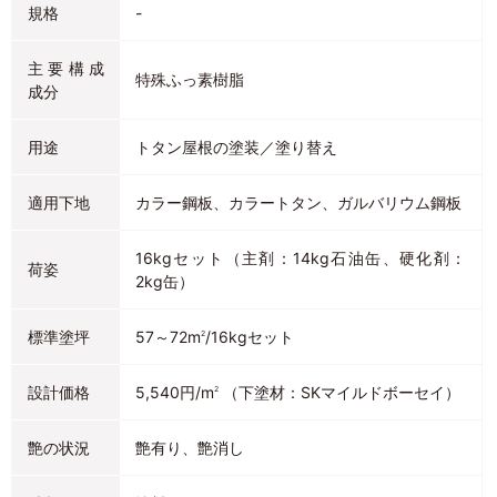
規格
-
主要構成
特殊ふっ素樹脂
成分
用途
トタン屋根の塗装／塗り替え
適用下地
カラー鋼板、カラートタン、ガルバリウム鋼板
16kgセット（主剤：14kg石油缶、硬化剤：
荷姿
2kg缶）
標準塗坪
57～72m
/16kgセット
2
設計価格
5,540円/m
（下塗材：SKマイルドボーセイ）
2
艶の状況
艶有り、艶消し