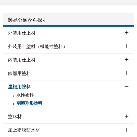
RC-131
RC-132
RC-133
RC-134
RC-135
製品分類から探す
外装用仕上材
外装用上塗材（機能性塗料）
RC-144
RC-145
RC-146
RC-150
RC-151
内装用仕上材
鉄部用塗料
RC-152
RC-153
RC-154
屋根用塗料
水性塗料
弱溶剤形塗料
塗床材
屋上塗膜防水材