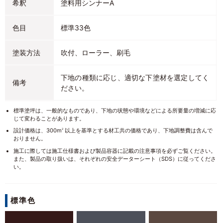
希釈
塗料用シンナーA
色目
標準33色
塗装方法
吹付、ローラー、刷毛
下地の種類に応じ、適切な下塗材を選定してく
備考
ださい。
標準塗坪は、一般的なものであり、下地の状態や環境などによる所要量の増減に応
じて変わることがあります。
設計価格は、300m
以上を基準とする材工共の価格であり、下地調整費は含んで
2
おりません。
施工に際しては施工仕様書および製品容器に記載の注意事項を必ずご覧ください。
また、製品の取り扱いは、それぞれの安全データーシート（SDS）に従ってくださ
い。
標準色