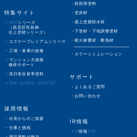
鉄部用塗料
特集サイト
塗床材
屋上塗膜防水材
NFDシリーズ
（高意匠性装飾
下塗材・下地調整塗材
仕上塗材シリーズ）
耐火被覆材・断熱材
エスケープレミアムシリーズ
工場・倉庫の改修
カラーシミュレーション
マンション大規模
修繕サポート
高日射反射率塗料
サポート
SKK GLOBAL CENTER
よくあるご質問
お問い合わせ
採用情報
社長からのご挨拶
IR情報
仕事と挑戦
IR情報TOP
建設塗料の魅力