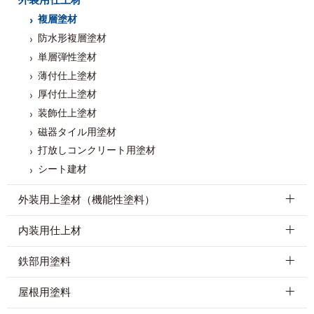
外装用仕上材
複層塗材
SR-132
SR-414
SR-103
SR-174
SR-177
防水形複層塗材
単層弾性塗材
薄付仕上塗材
厚付仕上塗材
SR-165
SR-401
SR-113
SR-416
SR-417
装飾仕上塗材
磁器タイル用塗材
打放しコンクリート用塗材
シート建材
SR-418
SR-415
SR-131
SR-425
SR-419
外装用上塗材（機能性塗料）
内装用仕上材
SR-420
SR-421
SR-428
SR-426
SR-170
鉄部用塗料
屋根用塗料