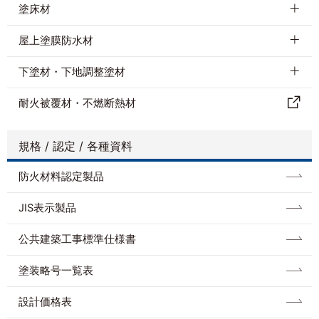
SR-422
SR-427
SR-102
SR-423
塗床材
屋上塗膜防水材
下塗材・下地調整塗材
耐⽕被覆材・不燃断熱材
規格 / 認定 / 各種資料
防⽕材料認定製品
JIS表示製品
公共建築工事標準仕様書
塗装略号一覧表
設計価格表