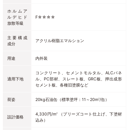
ホルムア
ルデヒド
F☆☆☆☆
放散等級
主要構成
アクリル樹脂エマルション
成分
用途
内外装
コンクリート、セメントモルタル、ALCパネ
適用下地
ル、PC部材、スレート板、GRC板、押出成形
セメント板、各種旧塗膜など
荷姿
20kg石油缶（標準塗坪：11～20m
/缶）
2
4,330円/m
（プリーズコート仕上げ、下塗材
2
設計価格
込み）