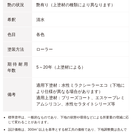
艶の状況
艶有り（上塗材の種類により異なります）
希釈
清水
色目
各色
塗装方法
ローラー
期待耐用
5～20年（上塗材による）
年数
適用下塗材：水性ミラクシーラーエコ（下地に
より仕様が異なる場合があります）
備考
適用上塗材：プリーズコート、エスケープレミ
アムシリコン、水性セラタイトシリーズ等
標準塗坪は、一般的なものであり、下地の状態や環境などによる所要量の増減に応
じて変わることがあります。
設計価格は、300m
以上を基準とする材工共の価格であり、下地調整費は含んで
2