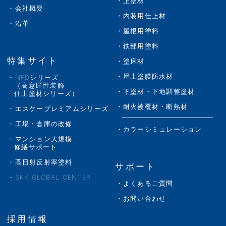
上塗材
会社概要
内装用仕上材
沿革
屋根用塗料
鉄部用塗料
特集サイト
塗床材
屋上塗膜防水材
NFDシリーズ
（高意匠性装飾
下塗材・下地調整塗材
仕上塗材シリーズ）
耐火被覆材・断熱材
エスケープレミアムシリーズ
工場・倉庫の改修
カラーシミュレーション
マンション大規模
修繕サポート
高日射反射率塗料
サポート
SKK GLOBAL CENTER
よくあるご質問
お問い合わせ
採用情報