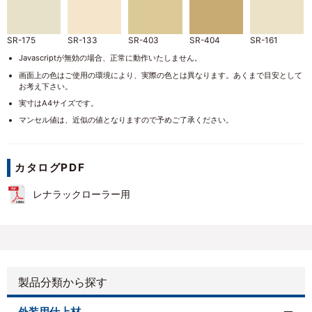
SR-175
SR-133
SR-403
SR-404
SR-161
Javascriptが無効の場合、正常に動作いたしません。
画面上の色はご使用の環境により、実際の色とは異なります。あくまで目安として
お考え下さい。
実寸はA4サイズです。
SR-405
SR-410
SR-407
SR-104
SR-411
マンセル値は、近似の値となりますので予めご了承ください。
カタログPDF
SR-412
SR-406
SR-169
SR-408
SR-409
レナラックローラー用
SR-108
SR-402
SR-168
SR-109
SR-413
製品分類から探す