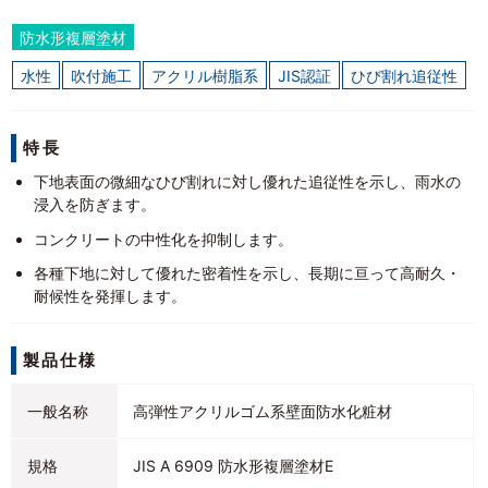
防水形複層塗材
水性
吹付施工
アクリル樹脂系
JIS認証
ひび割れ追従性
特長
­下地表面の微細なひび割れに対し優れた追従性を示し、雨水の
浸入を防ぎます。
コンクリートの中性化を抑制します。
­各種下地に対して優れた密着性を示し、長期に亘って高耐久・
耐候性を発揮します。
製品仕様
一般名称
高弾性アクリルゴム系壁面防水化粧材
規格
JIS A 6909 防水形複層塗材E