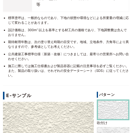
等
標準塗坪は、一般的なものであり、下地の状態や環境などによる所要量の増減に応
じて変わることがあります。
設計価格は、300m
以上を基準とする材工共の価格であり、下地調整費は含んで
2
おりません。
期待耐用年数は、次の塗り替え時期の目安です。地域、立地条件、方角等により異
なりますので、参考値としてお考えください。
公共建築工事標準仕様〔新築・改修〕につきましては、最寄りの営業所へお問い合
わせください。
施工に際しては施工仕様書および製品容器に記載の注意事項を必ずご覧ください。
また、製品の取り扱いは、それぞれの安全データーシート（SDS）に従ってくださ
い。
パターン
E-サンプル
吹付け