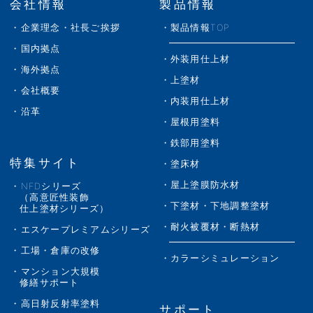
会社情報
製品情報
企業理念・社長ご挨拶
製品情報TOP
国内拠点
外装用仕上材
海外拠点
上塗材
会社概要
内装用仕上材
沿革
屋根用塗料
鉄部用塗料
特集サイト
塗床材
屋上塗膜防水材
NFDシリーズ
（高意匠性装飾
下塗材・下地調整塗材
仕上塗材シリーズ）
耐火被覆材・断熱材
エスケープレミアムシリーズ
工場・倉庫の改修
カラーシミュレーション
マンション大規模
修繕サポート
高日射反射率塗料
サポート