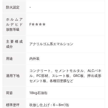
防火認定
-
ホルムア
ルデヒド
F☆☆☆☆
放散等級
主要構成
アクリルゴム系エマルション
成分
用途
内外装
コンクリート、セメントモルタル、ALCパネ
適用下地
ル、PC部材、スレート板、GRC板、押出成形
セメント板、各種旧塗膜など
荷姿
18kg石油缶
標準塗坪
吹放し仕上げ：6～8m
/缶
2