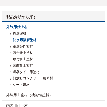
SR-108
SR-402
SR-168
SR-109
SR-413
製品分類から探す
外装用仕上材
複層塗材
SR-132
SR-414
SR-103
SR-174
SR-177
防水形複層塗材
単層弾性塗材
薄付仕上塗材
厚付仕上塗材
SR-165
SR-401
SR-113
SR-416
SR-417
装飾仕上塗材
磁器タイル用塗材
打放しコンクリート用塗材
シート建材
SR-418
SR-415
SR-131
SR-425
SR-419
外装用上塗材（機能性塗料）
内装用仕上材