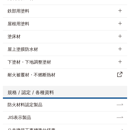
SR-420
SR-421
SR-428
SR-426
SR-170
鉄部用塗料
屋根用塗料
SR-422
SR-427
SR-102
SR-423
塗床材
屋上塗膜防水材
下塗材・下地調整塗材
耐⽕被覆材・不燃断熱材
規格 / 認定 / 各種資料
防⽕材料認定製品
JIS表示製品