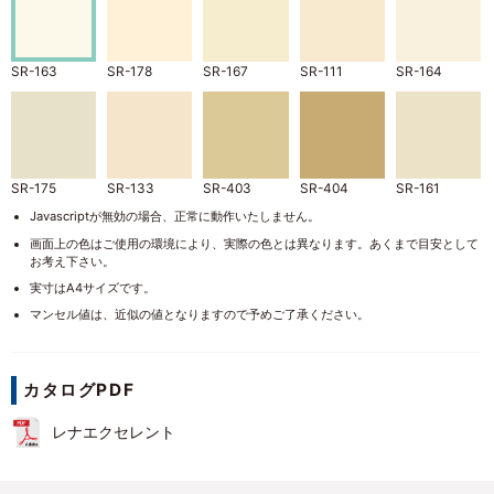
SR-163
SR-178
SR-167
SR-111
SR-164
SR-175
SR-133
SR-403
SR-404
SR-161
Javascriptが無効の場合、正常に動作いたしません。
画面上の色はご使用の環境により、実際の色とは異なります。あくまで目安として
お考え下さい。
実寸はA4サイズです。
SR-405
SR-410
SR-407
SR-104
SR-411
マンセル値は、近似の値となりますので予めご了承ください。
カタログPDF
SR-412
SR-406
SR-169
SR-408
SR-409
レナエクセレント