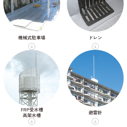
機械式駐車場
ドレン
FRP受水槽
避雷針
高架水槽