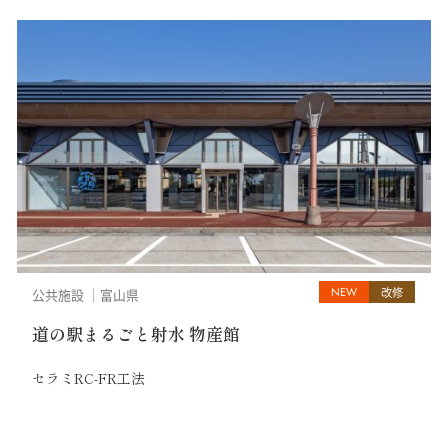
NEW
改修
公共施設
富山県
道の駅まるごと射水 物産館
セラミRC-FR工法