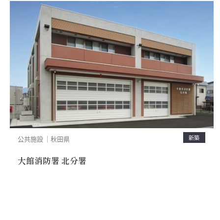
新築
公共施設
秋田県
大館消防署 北分署
サンドエレガンテ 、セラミRC-FR工法