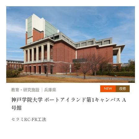
NEW
改修
教育・研究施設
兵庫県
神戸学院大学 ポートアイランド第1キャンパス A
号館
セラミRC-FR工法