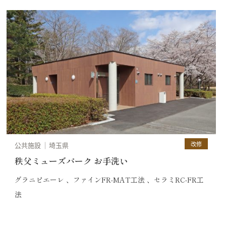
改修
公共施設
埼玉県
秩父ミューズパーク お手洗い
グラニピエーレ 、ファインFR-MAT工法 、セラミRC-FR工
法